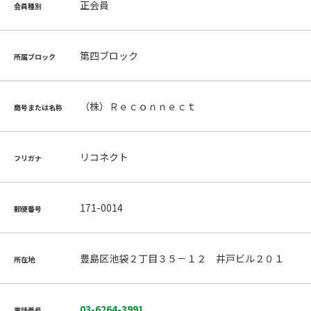
正会員
会員種別
第四ブロック
所属ブロック
（株）Ｒｅｃｏｎｎｅｃｔ
商号または名称
リコネクト
フリガナ
171-0014
郵便番号
豊島区池袋２丁目３５－１２ 井戸ビル２０１
所在地
03-6264-3991
電話番号