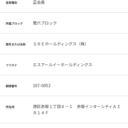
正会員
会員種別
第六ブロック
所属ブロック
ＳＲＥホールディングス（株）
商号または名称
エスアールイーホールディングス
フリガナ
107-0052
郵便番号
港区赤坂１丁目８－１ 赤坂インターシティＡＩ
所在地
Ｒ１４Ｆ