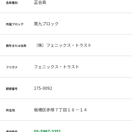
正会員
会員種別
第九ブロック
所属ブロック
（株）フェニックス・トラスト
商号または名称
フェニックス・トラスト
フリガナ
175-0092
郵便番号
板橋区赤塚７丁目１８－１４
所在地
03-5967-3351
電話番号