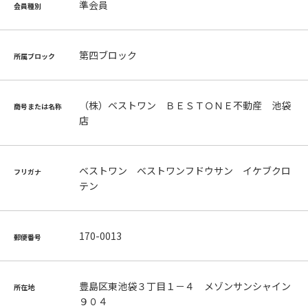
準会員
会員種別
第四ブロック
所属ブロック
（株）ベストワン ＢＥＳＴＯＮＥ不動産 池袋
商号または名称
店
ベストワン ベストワンフドウサン イケブクロ
フリガナ
テン
170-0013
郵便番号
豊島区東池袋３丁目１－４ メゾンサンシャイン
所在地
９０４