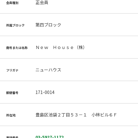
正会員
会員種別
第四ブロック
所属ブロック
Ｎｅｗ Ｈｏｕｓｅ（株）
商号または名称
ニューハウス
フリガナ
171-0014
郵便番号
豊島区池袋２丁目５３－１ 小林ビル６Ｆ
所在地
03-5927-1172
電話番号