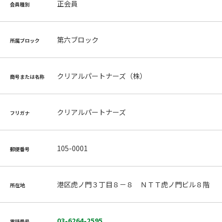
正会員
会員種別
第六ブロック
所属ブロック
クリアルパートナーズ（株）
商号または名称
クリアルパートナーズ
フリガナ
105-0001
郵便番号
港区虎ノ門３丁目８－８ ＮＴＴ虎ノ門ビル８階
所在地
03-6264-2595
電話番号