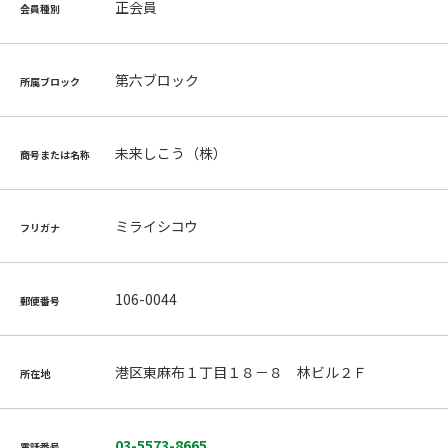
正会員
会員種別
第六ブロック
所属ブロック
未来しこう（株）
商号または名称
ミライシコウ
フリガナ
106-0044
郵便番号
港区東麻布１丁目１８－８ 林ビル２Ｆ
所在地
03-5573-8665
電話番号