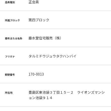
正会員
会員種別
第四ブロック
所属ブロック
垂水堂住宅販売（株）
商号または名称
タルミドウジュウタクハンバイ
フリガナ
170-0013
郵便番号
豊島区東池袋３丁目１５－２ ライオンズマンシ
所在地
ョン池袋９１４