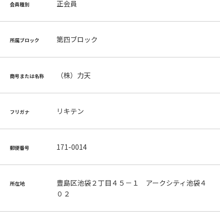
正会員
会員種別
第四ブロック
所属ブロック
（株）力天
商号または名称
リキテン
フリガナ
171-0014
郵便番号
豊島区池袋２丁目４５－１ アークシティ池袋４
所在地
０２