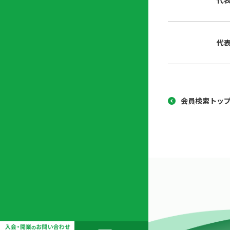
代
協
開
同
業
組
支
代
合
援
セ
ン
タ
ー
会員検索トッ
開
業
支
援
セ
ミ
ナ
ー