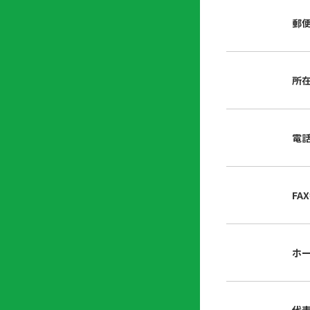
店
リ
会
誌・
郵
内
ン
申
刊行
掲
ク
請
物
示
書
物
類
所
プ
広
ダ
ラ
報
ウ
ハ
イ
活
ン
ト
バ
動
ロ
電
さ
シ
ー
ん
ー
ド
ツ
ポ
ー
リ
FA
ル
シ
入
ー
会
資
東
ホ
料
京
請
都
求
宅
建