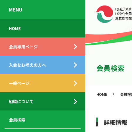
MENU
会
入
不
ご
HOME
員
会
動
挨
専
の
産
拶
会員専用ページ
用
メ
相
ペ
リ
談
組
ー
ッ
所
入会をお考えの方へ
織
会員検索
ジ
ト
概
ト
都
要
ッ
一般ページ
業
民
プ
務
公
HOME
会員検
デ
支
開
組織について
ィ
サ
援
セ
ス
ー
サ
ミ
ク
ビ
ー
ナ
会員検索
詳細情報
ロ
ス
ビ
ー
ー
メ
ス