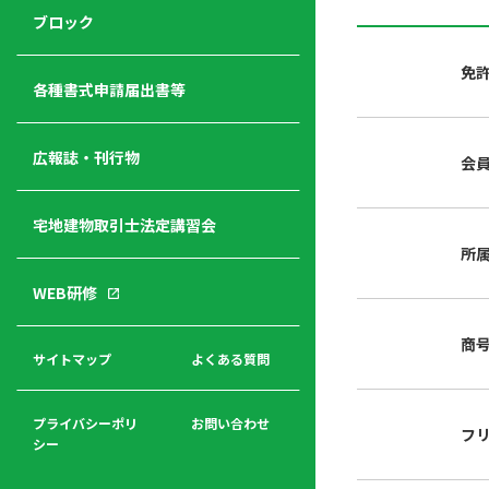
ジ
ニ
の
ブロック
宅
ャ
ュ
紹
建
ー
ー
介
免
経
各種書式申請届出書等
営
青年
年
入
塾
部
広報誌・刊行物
会
会
会
会・
費
者
ハ
レデ
の
宅地建物取引士法定講習会
ト
ィス
声
規
マ
部会
所
程
ー
WEB研修
集
「開
ク
ア
業」
東
ク
商
まで
京
サイトマップ
よくある質問
福
セ
の流
不
利
ス
れと
動
厚
費用
産
プライバシーポリ
お問い合わせ
フ
生
シー
関
連
入
広報