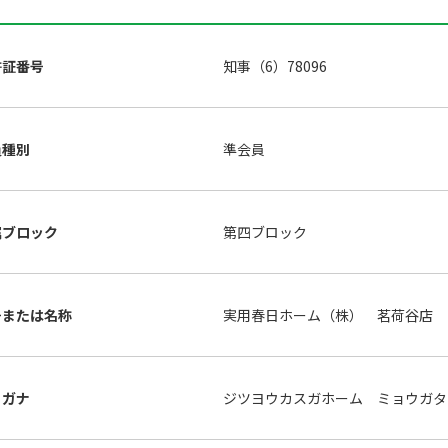
許証番号
知事（6）78096
員種別
準会員
属ブロック
第四ブロック
号または名称
実用春日ホーム（株） 茗荷谷店
リガナ
ジツヨウカスガホーム ミョウガタ