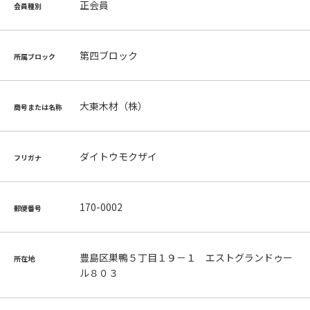
正会員
会員種別
第四ブロック
所属ブロック
大東木材（株）
商号または名称
ダイトウモクザイ
フリガナ
170-0002
郵便番号
豊島区巣鴨５丁目１９－１ エストグランドゥー
所在地
ル８０３