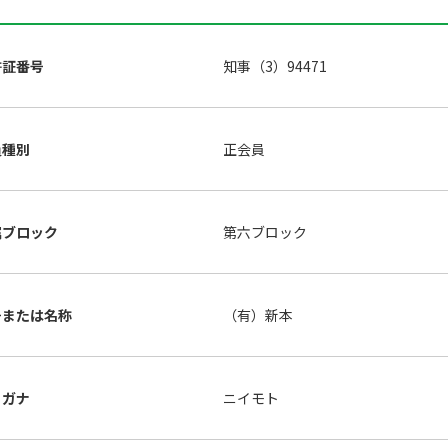
許証番号
知事（3）94471
員種別
正会員
属ブロック
第六ブロック
号または名称
（有）新本
リガナ
ニイモト