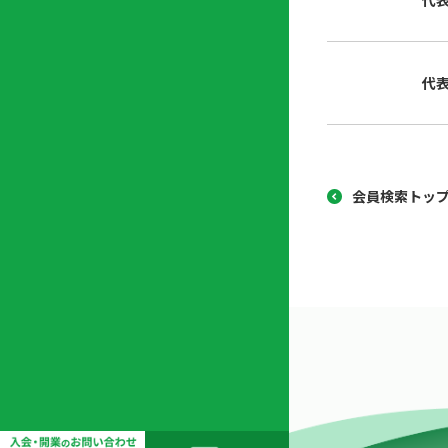
代
協
開
同
業
組
支
代
合
援
セ
ン
タ
ー
会員検索トッ
開
業
支
援
セ
ミ
ナ
ー