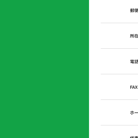
店
リ
会
誌・
郵
内
ン
申
刊行
掲
ク
請
物
示
書
物
類
所
プ
広
ダ
ラ
報
ウ
ハ
イ
活
ン
ト
バ
動
ロ
電
さ
シ
ー
ん
ー
ド
ツ
ポ
ー
リ
FA
ル
シ
入
ー
会
資
東
ホ
料
京
請
都
求
宅
建