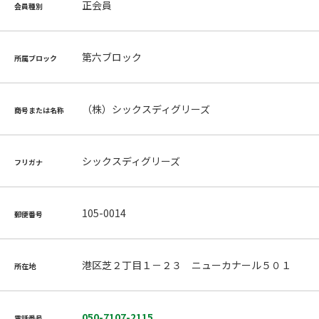
正会員
会員種別
第六ブロック
所属ブロック
（株）シックスディグリーズ
商号または名称
シックスディグリーズ
フリガナ
105-0014
郵便番号
港区芝２丁目１－２３ ニューカナール５０１
所在地
050-7107-2115
電話番号