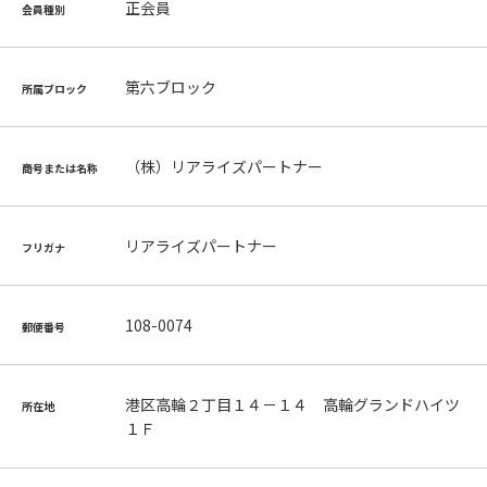
正会員
会員種別
第六ブロック
所属ブロック
（株）リアライズパートナー
商号または名称
リアライズパートナー
フリガナ
108-0074
郵便番号
港区高輪２丁目１４－１４ 高輪グランドハイツ
所在地
１Ｆ