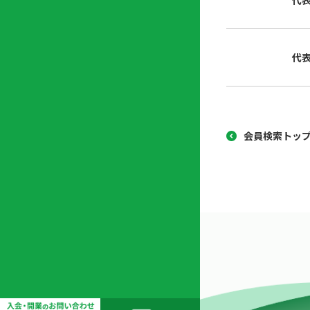
代
協
開
同
業
組
支
代
合
援
セ
ン
タ
ー
会員検索トッ
開
業
支
援
セ
ミ
ナ
ー