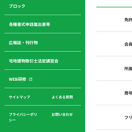
ジ
ニ
の
ブロック
宅
ャ
ュ
紹
建
ー
ー
介
免
経
各種書式申請届出書等
営
青年
年
入
塾
部
広報誌・刊行物
会
会
会
会・
費
者
ハ
レデ
の
宅地建物取引士法定講習会
ト
ィス
声
規
マ
部会
所
程
ー
WEB研修
集
「開
ク
ア
業」
東
ク
商
まで
京
サイトマップ
よくある質問
福
セ
の流
不
利
ス
れと
動
厚
費用
産
プライバシーポリ
お問い合わせ
フ
生
シー
関
連
入
広報