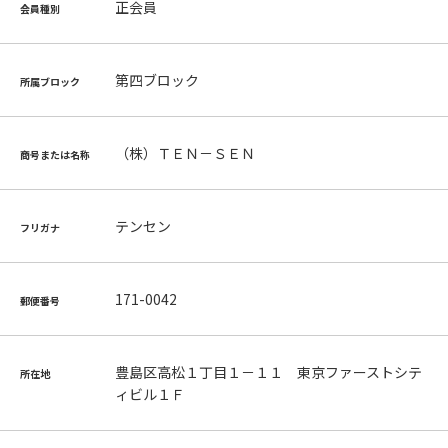
正会員
会員種別
第四ブロック
所属ブロック
（株）ＴＥＮ－ＳＥＮ
商号または名称
テンセン
フリガナ
171-0042
郵便番号
豊島区高松１丁目１－１１ 東京ファーストシテ
所在地
ィビル１Ｆ