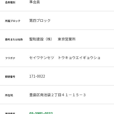
準会員
会員種別
第四ブロック
所属ブロック
聖和建設（株） 東京営業所
商号または名称
セイワケンセツ トウキョウエイギョウショ
フリガナ
171-0022
郵便番号
豊島区南池袋２丁目４１－１５－３
所在地
03-3981-0332
電話番号