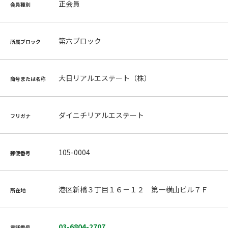
正会員
会員種別
第六ブロック
所属ブロック
大日リアルエステート（株）
商号または名称
ダイニチリアルエステート
フリガナ
105-0004
郵便番号
港区新橋３丁目１６－１２ 第一横山ビル７Ｆ
所在地
03-6804-2707
電話番号