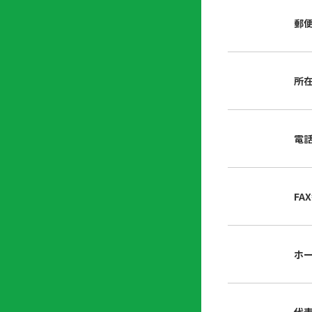
店
リ
会
誌・
郵
内
ン
申
刊行
掲
ク
請
物
示
書
物
類
所
プ
広
ダ
ラ
報
ウ
ハ
イ
活
ン
ト
バ
動
ロ
電
さ
シ
ー
ん
ー
ド
ツ
ポ
ー
リ
FA
ル
シ
入
ー
会
資
東
ホ
料
京
請
都
求
宅
建