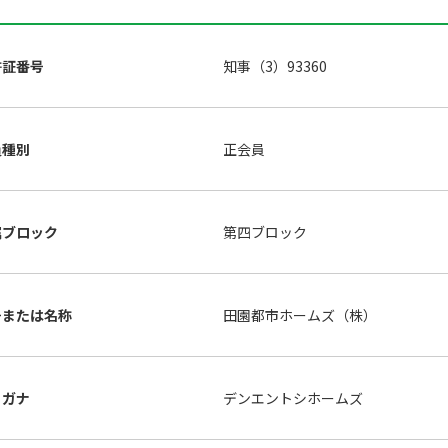
許証番号
知事（3）93360
員種別
正会員
属ブロック
第四ブロック
号または名称
田園都市ホームズ（株）
リガナ
デンエントシホームズ