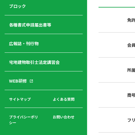
ジ
ニ
の
ブロック
宅
ャ
ュ
紹
建
ー
ー
介
免
経
各種書式申請届出書等
営
青年
年
入
塾
部
広報誌・刊行物
会
会
会
会・
費
者
ハ
レデ
の
宅地建物取引士法定講習会
ト
ィス
声
規
マ
部会
所
程
ー
WEB研修
集
「開
ク
ア
業」
東
ク
商
まで
京
サイトマップ
よくある質問
福
セ
の流
不
利
ス
れと
動
厚
費用
産
プライバシーポリ
お問い合わせ
フ
生
シー
関
連
入
広報