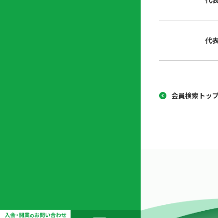
代
協
開
同
業
組
支
代
合
援
セ
ン
タ
ー
会員検索トッ
開
業
支
援
セ
ミ
ナ
ー