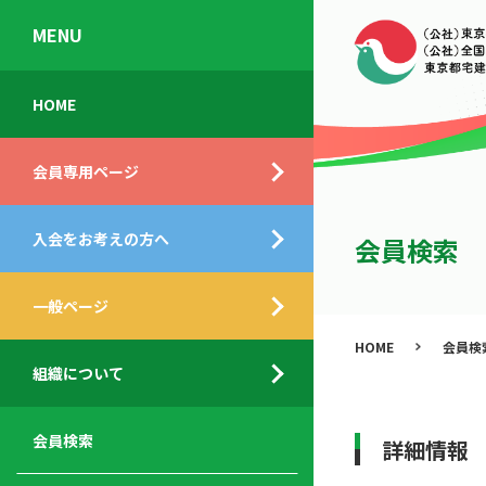
MENU
会
入
不
ご
HOME
員
会
動
挨
専
の
産
拶
会員専用ページ
用
メ
相
ペ
リ
談
組
ー
ッ
所
入会をお考えの方へ
織
会員検索
ジ
ト
概
ト
都
要
ッ
一般ページ
業
民
プ
務
公
HOME
会員検
デ
支
開
組織について
ィ
サ
援
セ
ス
ー
サ
ミ
ク
ビ
ー
ナ
会員検索
詳細情報
ロ
ス
ビ
ー
ー
メ
ス