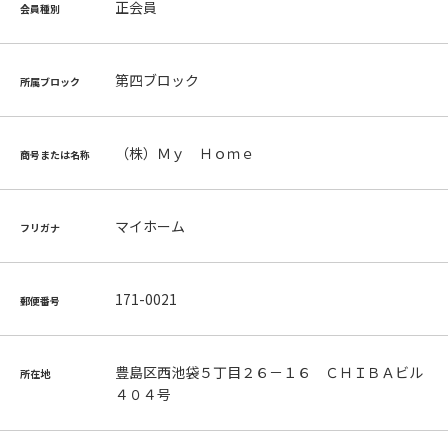
正会員
会員種別
第四ブロック
所属ブロック
（株）Ｍｙ Ｈｏｍｅ
商号または名称
マイホーム
フリガナ
171-0021
郵便番号
豊島区西池袋５丁目２６－１６ ＣＨＩＢＡビル
所在地
４０４号