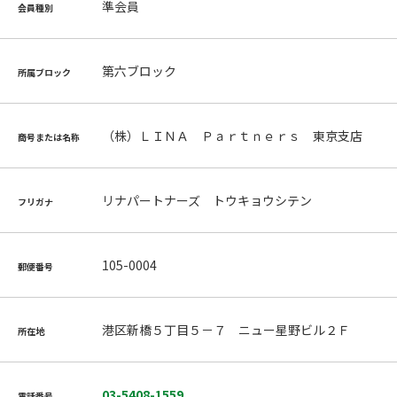
準会員
会員種別
第六ブロック
所属ブロック
（株）ＬＩＮＡ Ｐａｒｔｎｅｒｓ 東京支店
商号または名称
リナパートナーズ トウキョウシテン
フリガナ
105-0004
郵便番号
港区新橋５丁目５－７ ニュー星野ビル２Ｆ
所在地
03-5408-1559
電話番号