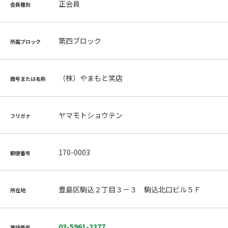
正会員
会員種別
第四ブロック
所属ブロック
（株）やまもと笑店
商号または名称
ヤマモトショウテン
フリガナ
170-0003
郵便番号
豊島区駒込２丁目３－３ 駒込北口ビル５Ｆ
所在地
03-5961-2377
電話番号