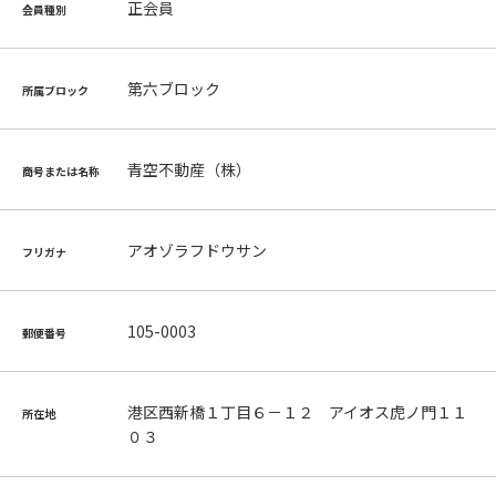
正会員
会員種別
第六ブロック
所属ブロック
青空不動産（株）
商号または名称
アオゾラフドウサン
フリガナ
105-0003
郵便番号
港区西新橋１丁目６－１２ アイオス虎ノ門１１
所在地
０３