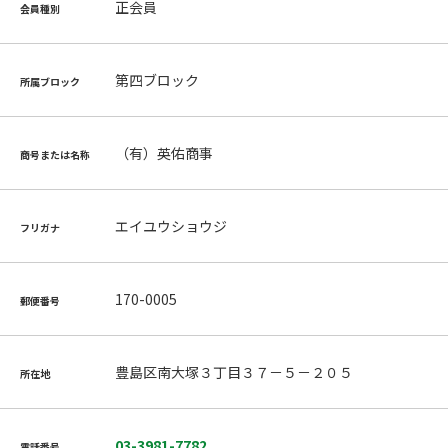
正会員
会員種別
第四ブロック
所属ブロック
（有）英佑商事
商号または名称
エイユウショウジ
フリガナ
170-0005
郵便番号
豊島区南大塚３丁目３７－５－２０５
所在地
03-3981-7782
電話番号