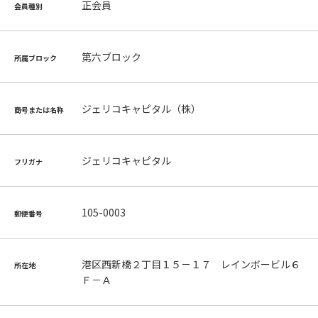
正会員
会員種別
第六ブロック
所属ブロック
ジェリコキャピタル（株）
商号または名称
ジェリコキャピタル
フリガナ
105-0003
郵便番号
港区西新橋２丁目１５－１７ レインボービル６
所在地
Ｆ－Ａ