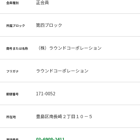
正会員
会員種別
第四ブロック
所属ブロック
（株）ラウンドコーポレーション
商号または名称
ラウンドコーポレーション
フリガナ
171-0052
郵便番号
豊島区南長崎２丁目１０－５
所在地
03-6908-2411
電話番号