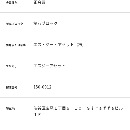
正会員
会員種別
第八ブロック
所属ブロック
エス・ジー・アセット（株）
商号または名称
エスジーアセット
フリガナ
150-0012
郵便番号
渋谷区広尾１丁目６－１０ Ｇｉｒａｆｆａビル
所在地
１Ｆ