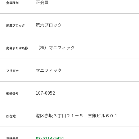
正会員
会員種別
第六ブロック
所属ブロック
（株）マニフィック
商号または名称
マニフィック
フリガナ
107-0052
郵便番号
港区赤坂３丁目２１－５ 三銀ビル６０１
所在地
03-5114-5451
電話番号