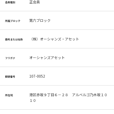
正会員
会員種別
第六ブロック
所属ブロック
（株）オーシャンズ・アセット
商号または名称
オーシャンズアセット
フリガナ
107-0052
郵便番号
港区赤坂９丁目６－２８ アルベルゴ乃木坂１０
所在地
１０