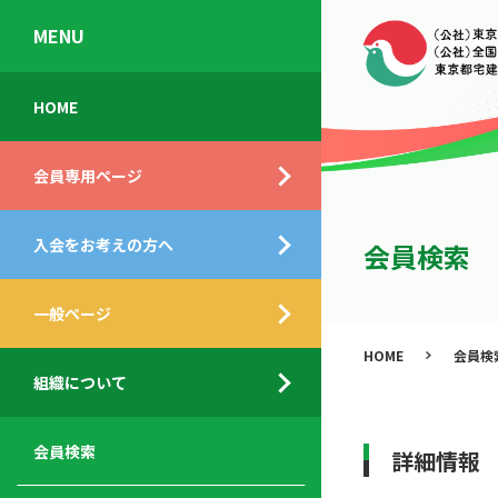
MENU
会
入
不
ご
HOME
員
会
動
挨
専
の
産
拶
会員専用ページ
用
メ
相
ペ
リ
談
組
ー
ッ
所
入会をお考えの方へ
織
会員検索
ジ
ト
概
ト
都
要
ッ
一般ページ
業
民
プ
務
公
HOME
会員検
デ
支
開
組織について
ィ
サ
援
セ
ス
ー
サ
ミ
ク
ビ
ー
ナ
会員検索
詳細情報
ロ
ス
ビ
ー
ー
メ
ス