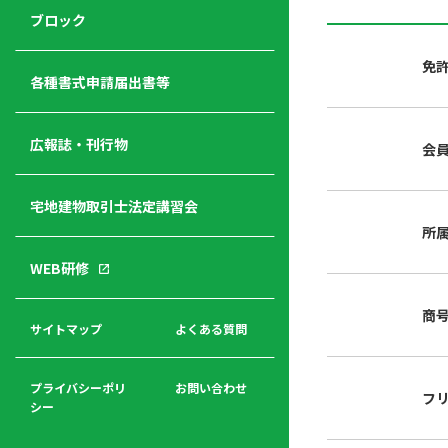
ジ
ニ
の
ブロック
宅
ャ
ュ
紹
建
ー
ー
介
免
経
各種書式申請届出書等
営
青年
年
入
塾
部
広報誌・刊行物
会
会
会
会・
費
者
ハ
レデ
の
宅地建物取引士法定講習会
ト
ィス
声
規
マ
部会
所
程
ー
WEB研修
集
「開
ク
ア
業」
東
ク
商
まで
京
サイトマップ
よくある質問
福
セ
の流
不
利
ス
れと
動
厚
費用
産
プライバシーポリ
お問い合わせ
フ
生
シー
関
連
入
広報