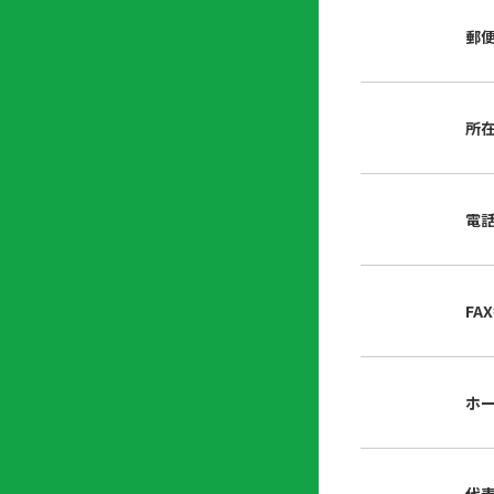
店
リ
会
誌・
郵
内
ン
申
刊行
掲
ク
請
物
示
書
物
類
所
プ
広
ダ
ラ
報
ウ
ハ
イ
活
ン
ト
バ
動
ロ
電
さ
シ
ー
ん
ー
ド
ツ
ポ
ー
リ
FA
ル
シ
入
ー
会
資
東
ホ
料
京
請
都
求
宅
建