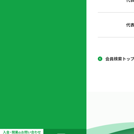
代
協
開
同
業
組
支
代
合
援
セ
ン
タ
ー
会員検索トッ
開
業
支
援
セ
ミ
ナ
ー