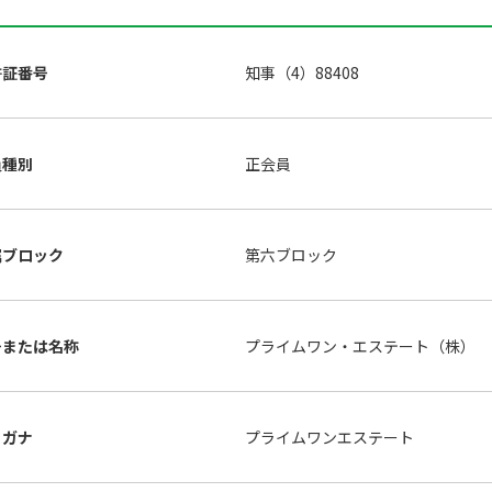
許証番号
知事（4）88408
員種別
正会員
属ブロック
第六ブロック
号または名称
プライムワン・エステート（株）
リガナ
プライムワンエステート