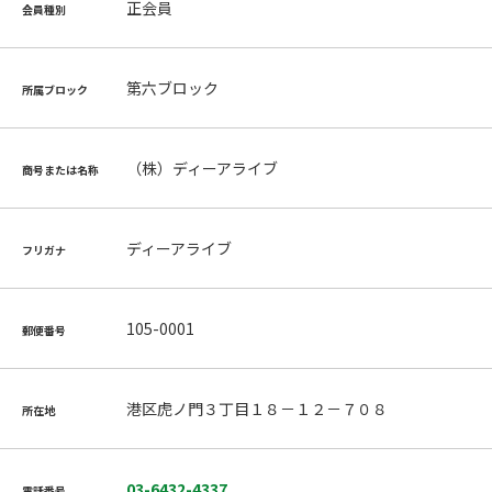
正会員
会員種別
第六ブロック
所属ブロック
（株）ディーアライブ
商号または名称
ディーアライブ
フリガナ
105-0001
郵便番号
港区虎ノ門３丁目１８－１２－７０８
所在地
03-6432-4337
電話番号