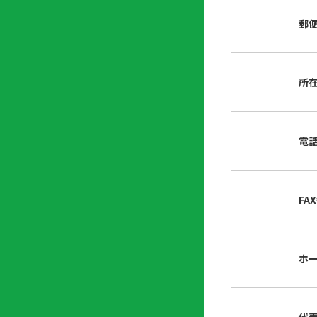
店
リ
会
誌・
郵
内
ン
申
刊行
掲
ク
請
物
示
書
物
類
所
プ
広
ダ
ラ
報
ウ
ハ
イ
活
ン
ト
バ
動
ロ
電
さ
シ
ー
ん
ー
ド
ツ
ポ
ー
リ
FA
ル
シ
入
ー
会
資
東
ホ
料
京
請
都
求
宅
建