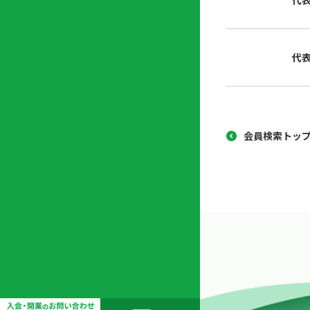
代
協
開
同
業
組
支
代
合
援
セ
ン
タ
ー
会員検索トッ
開
業
支
援
セ
ミ
ナ
ー