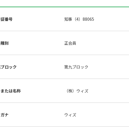
許証番号
知事（4）88065
員種別
正会員
属ブロック
第九ブロック
号または名称
（株）ウィズ
リガナ
ウィズ