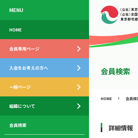
MENU
会
入
不
ご
HOME
員
会
動
挨
専
の
産
拶
会員専用ページ
用
メ
相
ペ
リ
談
組
ー
ッ
所
入会をお考えの方へ
織
会員検索
ジ
ト
概
ト
都
要
ッ
一般ページ
業
民
プ
務
公
HOME
会員検
デ
支
開
組織について
ィ
サ
援
セ
ス
ー
サ
ミ
ク
ビ
ー
ナ
会員検索
詳細情報
ロ
ス
ビ
ー
ー
メ
ス