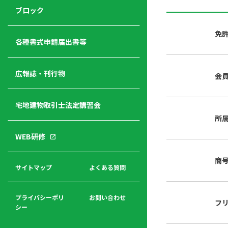
ジ
ニ
の
ブロック
宅
ャ
ュ
紹
建
ー
ー
介
免
経
各種書式申請届出書等
営
青年
年
入
塾
部
広報誌・刊行物
会
会
会
会・
費
者
ハ
レデ
の
宅地建物取引士法定講習会
ト
ィス
声
規
マ
部会
所
程
ー
WEB研修
集
「開
ク
ア
業」
東
ク
商
まで
京
サイトマップ
よくある質問
福
セ
の流
不
利
ス
れと
動
厚
費用
産
プライバシーポリ
お問い合わせ
フ
生
シー
関
連
入
広報