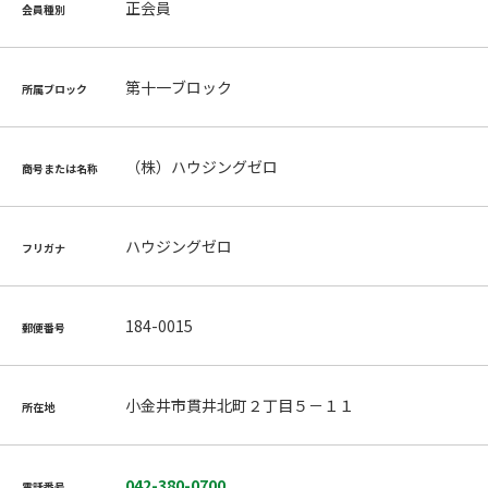
正会員
会員種別
第十一ブロック
所属ブロック
（株）ハウジングゼロ
商号または名称
ハウジングゼロ
フリガナ
184-0015
郵便番号
小金井市貫井北町２丁目５－１１
所在地
042-380-0700
電話番号