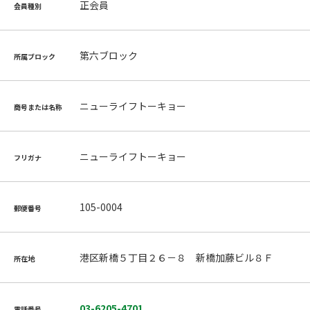
正会員
会員種別
第六ブロック
所属ブロック
ニューライフトーキョー
商号または名称
ニューライフトーキョー
フリガナ
105-0004
郵便番号
港区新橋５丁目２６－８ 新橋加藤ビル８Ｆ
所在地
03-6205-4701
電話番号