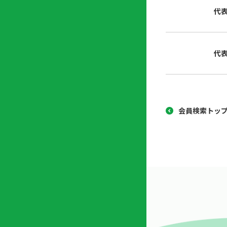
協
代
開
同
業
組
支
合
援
代
セ
ン
タ
ー
会員検索トッ
開
業
支
援
セ
ミ
ナ
ー