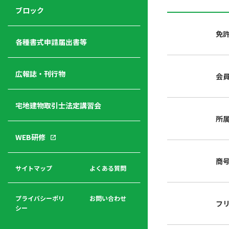
ジ
ニ
の
ブロック
宅
ャ
ュ
紹
建
ー
ー
介
免
経
各種書式申請届出書等
営
青年
年
入
塾
部
広報誌・刊行物
会
会
会
会・
費
者
ハ
レデ
の
宅地建物取引士法定講習会
ト
ィス
声
規
マ
部会
所
程
ー
WEB研修
集
「開
ク
ア
業」
東
ク
商
まで
京
サイトマップ
よくある質問
福
セ
の流
不
利
ス
れと
動
厚
費用
産
プライバシーポリ
お問い合わせ
フ
生
シー
関
連
入
広報