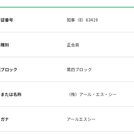
許証番号
知事（8）63419
員種別
正会員
属ブロック
第四ブロック
号または名称
（株）アール・エス・シー
リガナ
アールエスシー