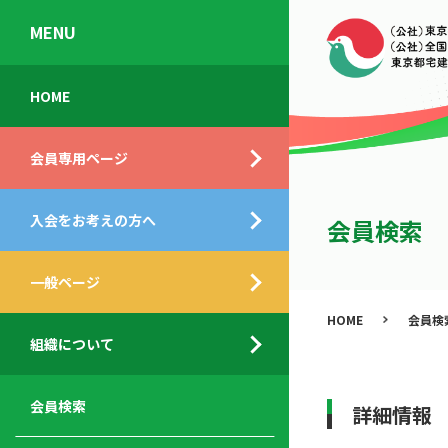
MENU
会
入
不
ご
HOME
員
会
動
挨
専
の
産
拶
会員専用ページ
用
メ
相
ペ
リ
談
組
ー
ッ
所
入会をお考えの方へ
織
会員検索
ジ
ト
概
ト
都
要
ッ
一般ページ
業
民
プ
務
公
HOME
会員検
デ
支
開
組織について
ィ
サ
援
セ
ス
ー
サ
ミ
ク
ビ
ー
ナ
会員検索
詳細情報
ロ
ス
ビ
ー
ー
メ
ス