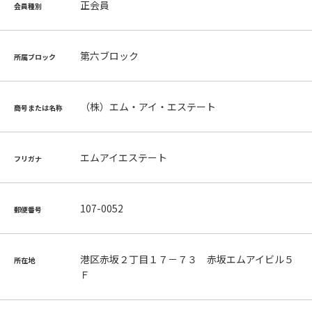
正会員
会員種別
第六ブロック
所属ブロック
（株）エム・アイ・エステート
商号または名称
エムアイエステート
フリガナ
107-0052
郵便番号
港区赤坂２丁目１７－７３ 赤坂エムアイビル５
所在地
Ｆ