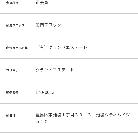
正会員
会員種別
第四ブロック
所属ブロック
（有）グランドエステート
商号または名称
グランドエステート
フリガナ
170-0013
郵便番号
豊島区東池袋１丁目３３－３ 池袋シティハイツ
所在地
５１０