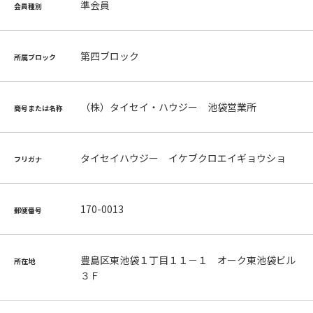
準会員
会員種別
第四ブロック
所属ブロック
（株）タイセイ・ハウジー 池袋営業所
商号または名称
タイセイハウジー イケブクロエイギョウショ
フリガナ
170-0013
郵便番号
豊島区東池袋１丁目１１－１ オーク東池袋ビル
所在地
３Ｆ