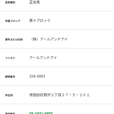
正会員
会員種別
第十ブロック
所属ブロック
（株）アールアンドアイ
商号または名称
アールアンドアイ
フリガナ
154-0003
郵便番号
世田谷区野沢２丁目２７－５－１０１
所在地
03-3421-5655
電話番号