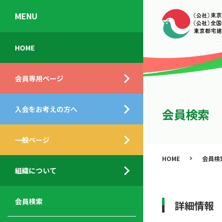
MENU
会
入
不
ご
HOME
員
会
動
挨
専
の
産
拶
会員専用ページ
用
メ
相
ペ
リ
談
組
ー
ッ
所
入会をお考えの方へ
織
会員検索
ジ
ト
概
ト
都
要
ッ
一般ページ
業
民
プ
務
公
HOME
会員検
デ
支
開
組織について
ィ
サ
援
セ
ス
ー
サ
ミ
ク
ビ
ー
ナ
会員検索
詳細情報
ロ
ス
ビ
ー
ー
メ
ス