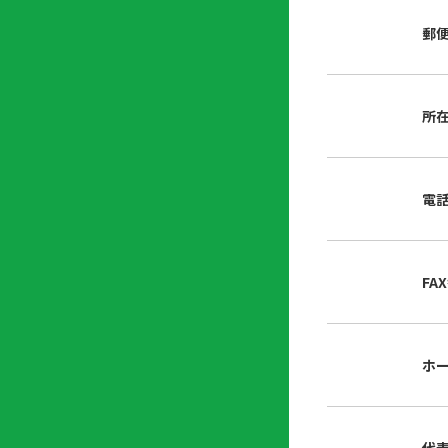
店
リ
会
誌・
郵
内
ン
申
刊行
掲
ク
請
物
示
書
物
類
所
プ
広
ダ
ラ
報
ウ
ハ
イ
活
ン
ト
バ
動
ロ
電
さ
シ
ー
ん
ー
ド
ツ
ポ
ー
リ
FA
ル
シ
入
ー
会
資
東
ホ
料
京
請
都
求
宅
建