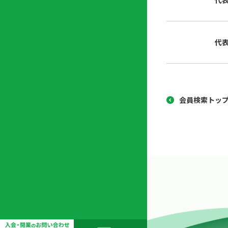
代
協
開
同
業
組
支
代
合
援
セ
ン
タ
ー
会員検索トッ
開
業
支
援
セ
ミ
ナ
ー