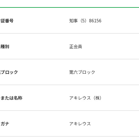
許証番号
知事（5）86156
員種別
正会員
属ブロック
第六ブロック
号または名称
アキレウス（株）
リガナ
アキレウス