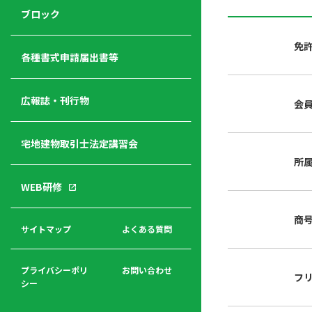
ジ
ニ
の
ブロック
宅
ャ
ュ
紹
建
ー
ー
介
免
経
各種書式申請届出書等
営
青年
年
入
塾
部
広報誌・刊行物
会
会
会
会・
費
者
ハ
レデ
の
宅地建物取引士法定講習会
ト
ィス
声
規
マ
部会
所
程
ー
WEB研修
集
「開
ク
ア
業」
東
ク
商
まで
京
サイトマップ
よくある質問
福
セ
の流
不
利
ス
れと
動
厚
費用
産
プライバシーポリ
お問い合わせ
フ
生
シー
関
連
入
広報