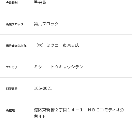
準会員
会員種別
第六ブロック
所属ブロック
（株）ミクニ 東京支店
商号または名称
ミクニ トウキョウシテン
フリガナ
105-0021
郵便番号
港区東新橋２丁目１４－１ ＮＢＣコモディオ汐
所在地
留４Ｆ