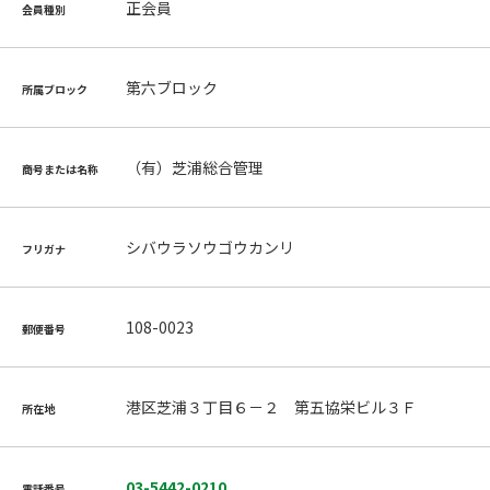
正会員
会員種別
第六ブロック
所属ブロック
（有）芝浦総合管理
商号または名称
シバウラソウゴウカンリ
フリガナ
108-0023
郵便番号
港区芝浦３丁目６－２ 第五協栄ビル３Ｆ
所在地
03-5442-0210
電話番号