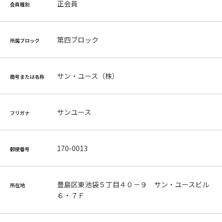
正会員
会員種別
第四ブロック
所属ブロック
サン・ユース（株）
商号または名称
サンユース
フリガナ
170-0013
郵便番号
豊島区東池袋５丁目４０－９ サン・ユースビル
所在地
６・７Ｆ