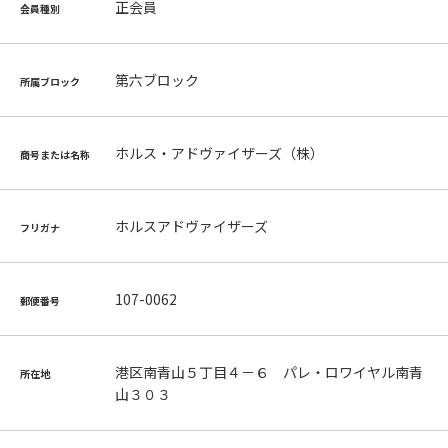
正会員
会員種別
第六ブロック
所属ブロック
ホルス・アドヴァイザーズ（株）
商号または名称
ホルスアドヴァイザーズ
フリガナ
107-0062
郵便番号
港区南青山５丁目４－６ パレ・ロワイヤル南青
所在地
山３０３