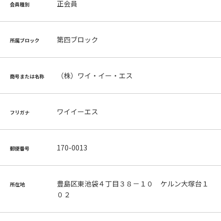
正会員
会員種別
第四ブロック
所属ブロック
（株）ワイ・イー・エス
商号または名称
ワイイーエス
フリガナ
170-0013
郵便番号
豊島区東池袋４丁目３８－１０ ケルン大塚台１
所在地
０２