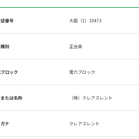
許証番号
大臣（1）10473
員種別
正会員
属ブロック
第六ブロック
号または名称
（株）クレアスレント
リガナ
クレアスレント