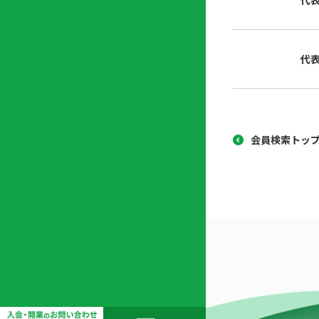
代
協
開
同
業
組
支
代
合
援
セ
ン
タ
ー
会員検索トッ
開
業
支
援
セ
ミ
ナ
ー