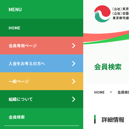
MENU
会
入
不
ご
HOME
員
会
動
挨
専
の
産
拶
会員専用ページ
用
メ
相
ペ
リ
談
組
ー
ッ
所
入会をお考えの方へ
織
会員検索
ジ
ト
概
ト
都
要
ッ
一般ページ
業
民
プ
務
公
HOME
会員検
デ
支
開
組織について
ィ
サ
援
セ
ス
ー
サ
ミ
ク
ビ
ー
ナ
会員検索
詳細情報
ロ
ス
ビ
ー
ー
メ
ス