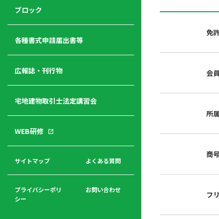
ジ
ニ
の
ブロック
宅
ャ
ュ
紹
建
ー
ー
介
免
経
各種書式申請届出書等
営
青年
年
入
塾
部
広報誌・刊行物
会
会
会
会・
費
者
ハ
レデ
の
宅地建物取引士法定講習会
ト
ィス
声
規
マ
部会
所
程
ー
WEB研修
集
「開
ク
ア
業」
東
ク
商
まで
京
サイトマップ
よくある質問
福
セ
の流
不
利
ス
れと
動
厚
費用
産
プライバシーポリ
お問い合わせ
フ
生
シー
関
連
入
広報