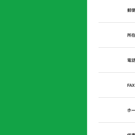
店
リ
会
誌・
郵
内
ン
申
刊行
掲
ク
請
物
示
書
物
類
所
プ
広
ダ
ラ
報
ウ
ハ
イ
活
ン
ト
バ
動
ロ
電
さ
シ
ー
ん
ー
ド
ツ
ポ
ー
リ
FA
ル
シ
入
ー
会
資
東
ホ
料
京
請
都
求
宅
建