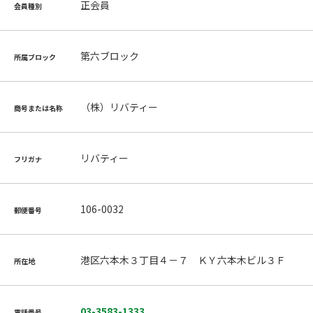
正会員
会員種別
第六ブロック
所属ブロック
（株）リバティー
商号または名称
リバティー
フリガナ
106-0032
郵便番号
港区六本木３丁目４－７ ＫＹ六本木ビル３Ｆ
所在地
03-3583-1333
電話番号