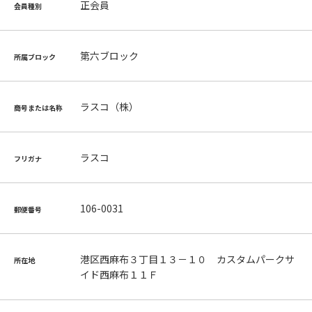
正会員
会員種別
第六ブロック
所属ブロック
ラスコ（株）
商号または名称
ラスコ
フリガナ
106-0031
郵便番号
港区西麻布３丁目１３－１０ カスタムパークサ
所在地
イド西麻布１１Ｆ