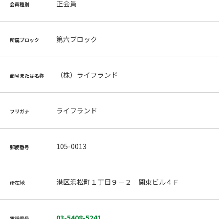
正会員
会員種別
第六ブロック
所属ブロック
（株）ライフランド
商号または名称
ライフランド
フリガナ
105-0013
郵便番号
港区浜松町１丁目９－２ 関東ビル４Ｆ
所在地
03-5408-5241
電話番号