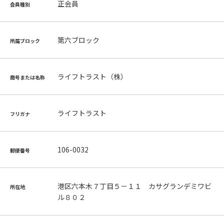
正会員
会員種別
第六ブロック
所属ブロック
ライフトラスト（株）
商号または名称
ライフトラスト
フリガナ
106-0032
郵便番号
港区六本木７丁目５－１１ カサグランデミワビ
所在地
ル８０２